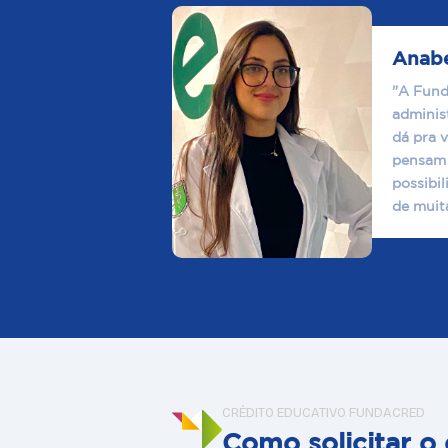
Anabel
"A Fund
administ
dá pra 
pensam 
possibi
de muit
CRÉDITO EDUCATIVO FUNDACRED
Como solicitar o 