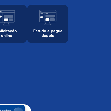
Estude e pague
licitação
depois
online