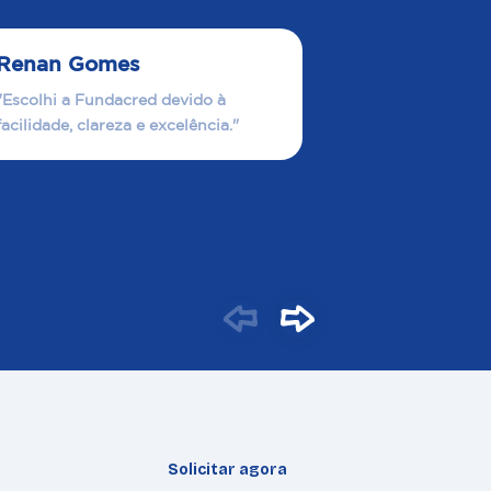
Renan Gomes
"Escolhi a Fundacred devido à
facilidade, clareza e excelência."
Solicitar agora