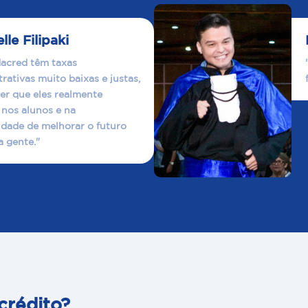
le Filipaki
acred têm taxas
rativas muito baixas e justas,
ver que eles realmente
nos alunos e na
lidade de melhorar o futuro
a gente."
crédito?