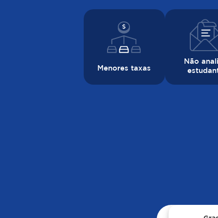
Não anal
Menores taxas
estudan