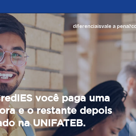
diferenciais
vale a pena?
co
redIES você paga uma
ora e o restante depois
ado na UNIFATEB.