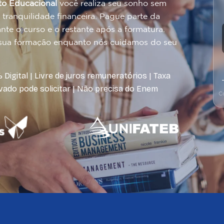
to Educacional
você realiza seu sonho sem
tranquilidade financeira. Pague parte da
te o curso e o restante após a formatura.
 sua formação enquanto nós cuidamos do seu
igital | Livre de juros remuneratórios | Taxa
ivado pode solicitar | Não precisa do Enem
Co