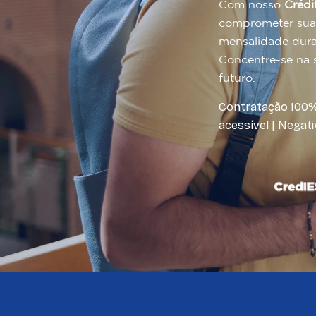
Com nosso
Crédi
comprometer sua 
mensalidade duran
Concentre-se na
futuro.
Contratação 100% D
acessível | Negat