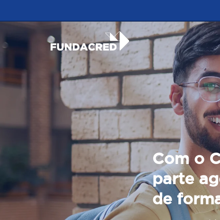
Com o C
parte ag
de form