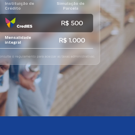
Instituição de
Simulação de
Crédito
Parcela
R$ 500
Mensalidade
R$ 1.000
integral
nsulte o regulamento para acessar as taxas administrativas.